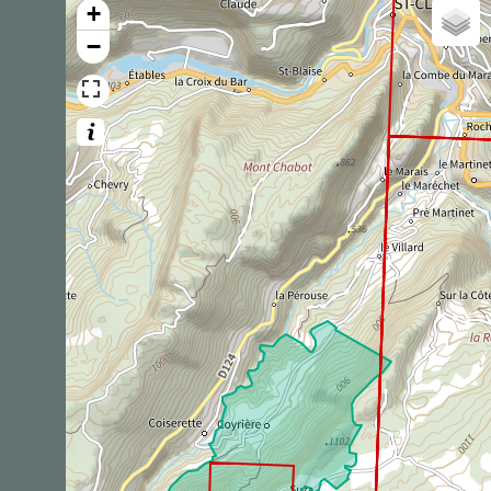
+
1
observation
Dernière observation en
2025
Fiche espèce
−
Cassenoix moucheté
Nucifraga caryocatactes
(Linnaeus, 1758)
1
observation
Dernière observation en
2025
Fiche espèce