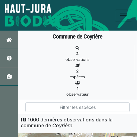
Commune de Coyrière
2
observations
2
espèces
1
observateur
1000 dernières observations dans la
Pic noir
commune de
Coyrière
Dryocopus martius
(Linnaeus, 1758)