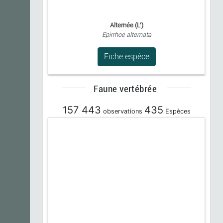
Alternée (L')
Epirrhoe alternata
Fiche espèce
Faune vertébrée
157 443
435
observations
Espèces