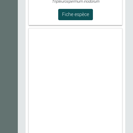
Tripleurospermum inodorum
Fiche espèce