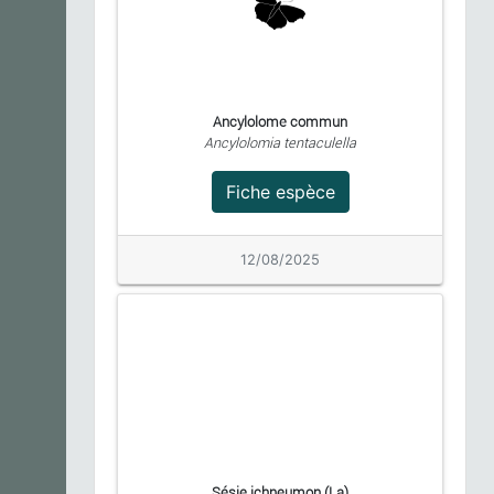
Ancylolome commun
Ancylolomia tentaculella
Fiche espèce
12/08/2025
Sésie ichneumon (La)