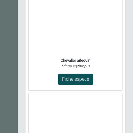
Chevalier arlequin
Tringa erythropus
Fiche espèce