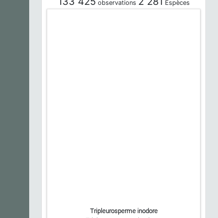
133 425
2 281
observations
Espèces
Tripleurosperme inodore