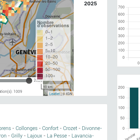
2025
Nombre
d'observations
0–1
1–2
2–5
5–10
10–20
20–50
50–100
100+
2026
10 km
tion(s): 1009
Leaflet
| © IGN
orens
-
Collonges
-
Confort
-
Crozet
-
Divonne-
ron
-
Grilly
-
Lajoux
-
La Pesse
-
Lavancia-