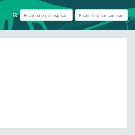
ious
Next
 pica
(Linnaeus, 1758) © S. Wroza - CC BY-NC-SA