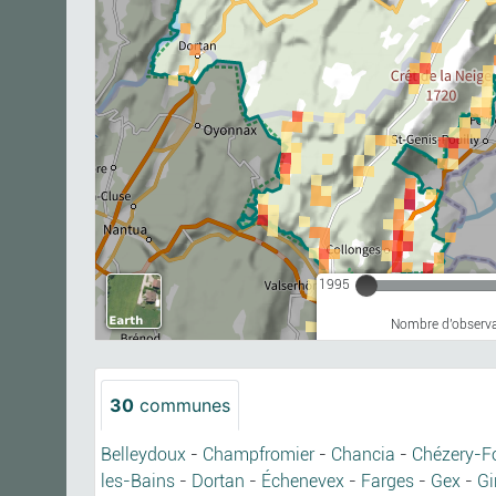
1995
Nombre d'observa
30
communes
Belleydoux
-
Champfromier
-
Chancia
-
Chézery-F
les-Bains
-
Dortan
-
Échenevex
-
Farges
-
Gex
-
Gi