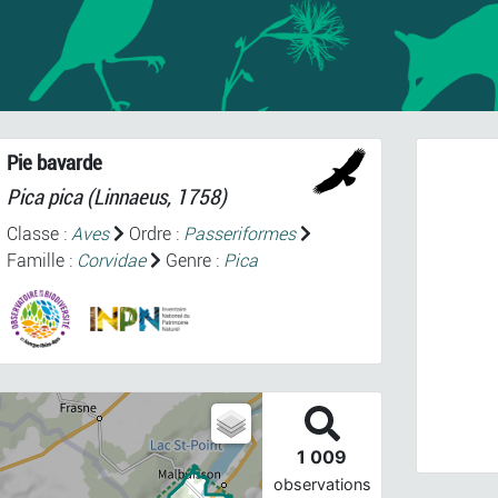
Pie bavarde
Pica pica
(Linnaeus, 1758)
Classe :
Aves
Ordre :
Passeriformes
Famille :
Corvidae
Genre :
Pica
Prev
Pica
1 009
observations