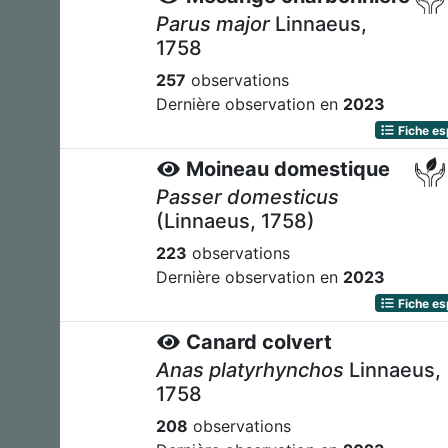
Parus major
Linnaeus,
1758
257
observations
Dernière observation en
2023
Fiche e
Moineau domestique
Passer domesticus
(Linnaeus, 1758)
223
observations
Dernière observation en
2023
Fiche e
Canard colvert
Anas platyrhynchos
Linnaeus,
1758
208
observations