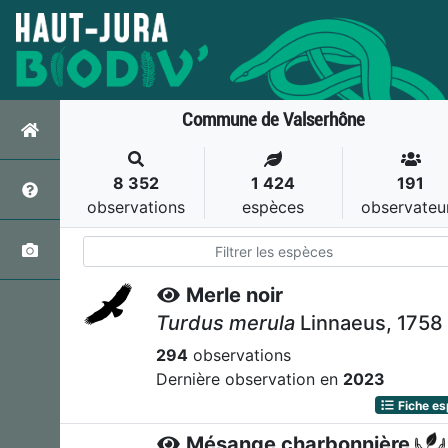
Commune de Valserhône
8 352
1 424
191
observations
espèces
observateu
Merle noir
Turdus merula
Linnaeus, 1758
294
observations
Dernière observation en
2023
Fiche e
Mésange charbonnière