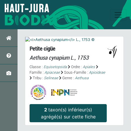
Petite cigüe
Aethusa cynapium
L., 1753
Classe :
Equisetopsida
Ordre :
Apiales
Famille :
Apiaceae
Sous-Famille :
Apioideae
Tribu :
Selineae
Genre :
Aethusa
2
taxon(s) inférieur(s)
agrégé(s) sur cette fiche