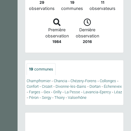
29
19
11
observations
communes
observateurs
Première
Dernière
observation
observation
1984
2016
19
communes
Champfromier
-
Chancia
-
Chézery-Forens
-
Collonges
-
Confort
-
Crozet
-
Divonne-les-Bains
-
Dortan
-
Échenevex
-
Farges
-
Gex
-
Grilly
-
La Pesse
-
Lavancia-Epercy
-
Léaz
-
Péron
-
Sergy
-
Thoiry
-
Valserhône