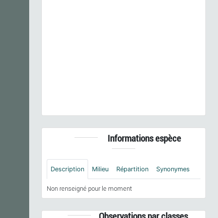
Previous
Next
Aethusa cynapium
L., 1753 © - CC BY-NC-SA
Informations espèce
Description
Milieu
Répartition
Synonymes
Non renseigné pour le moment
Observations par classes