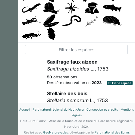
Saxifrage faux aizoon
Saxifraga aizoides
L., 1753
50
observations
Dernière observation en
2023
Fiche espèce
Stellaire des bois
Stellaria nemorum
L., 1753
56
observations
Accueil
|
Parc naturel régional du Haut-Jura
|
Conception et crédits
|
Mentions
Dernière observation en
2023
Fiche espèce
légales
Haut-Jura Biodiv' - Atlas de la faune et de la flore du Parc naturel régional du
Dactyle aggloméré
Haut-Jura, 2024
Dactylis glomerata
L., 1753
Réalisé avec
GeoNature-atlas
, développé par le
Parc national des Écrins