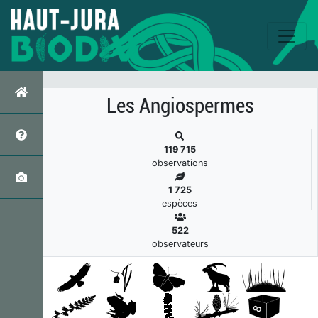
s
Les Angiospermes
119 715
observations
1 725
espèces
522
observateurs