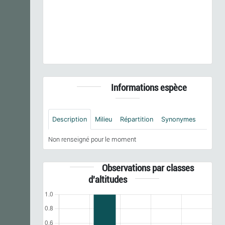
Prunus cerasifera
Ehrh., 1784 © H. Tinguy - CC BY-
NC-SA
Informations espèce
Description
Milieu
Répartition
Synonymes
Non renseigné pour le moment
Observations par classes
d'altitudes