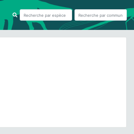
ious
Next
Carum carvi
L., 1753 © - CC BY-NC-SA