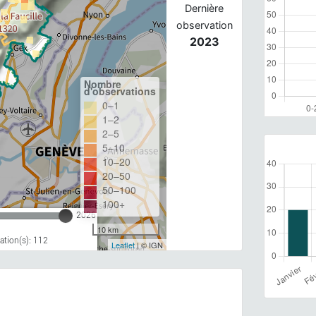
Dernière
observation
2023
Nombre
d'observations
0–1
1–2
2–5
5–10
10–20
20–50
50–100
100+
2026
10 km
tion(s): 112
Leaflet
| © IGN