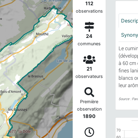
112
observations
Descri
Synon
24
communes
Le cumin
(dévelop
à 60 cm d
21
fines lan
observateurs
blancs ou
leur arôm
Source : Par
Première
observation
1890