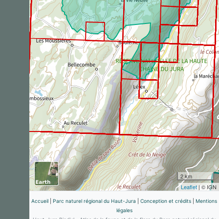
Gmelin, 1774)
1
observation
Dernière observation en
2023
Fiche espèce
Pinson des arbres
Fringilla coelebs
Linnaeus,
1758
1
observation
Dernière observation en
2023
Fiche espèce
Serin cini
Serinus serinus
(Linnaeus,
1766)
1
observation
Dernière observation en
2023
Fiche espèce
Chardonneret élégant
2 km
Carduelis carduelis
Leaflet
| © IGN
(Linnaeus, 1758)
Accueil
|
Parc naturel régional du Haut-Jura
|
Conception et crédits
|
Mentions
1
observation
légales
Dernière observation en
2023
Fiche espèce