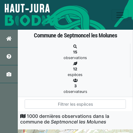
Commune de Septmoncel les Molunes
15
observations
12
espèces
3
observateurs
1000 dernières observations dans la
Gélinotte des bois
commune de
Septmoncel les Molunes
Bonasa bonasia
(Linnaeus, 1758)
3
observations