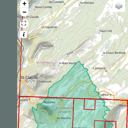
+
Dernière observation en
2023
Fiche espèce
−
Dactylorhize sureau
Dactylorhiza sambucina
(L.) Soó,
1962
2
observations
Dernière observation en
2023
Fiche espèce
Pic épeiche
Dendrocopos major
(Linnaeus, 1758)
1
observation
Dernière observation en
2023
Fiche espèce
Troglodyte mignon
Troglodytes troglodytes
(Linnaeus, 1758)
1
observation
Dernière observation en
2020
Fiche espèce
Rougequeue noir
Phoenicurus ochruros
(S. G.