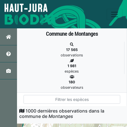
Commune de Montanges
17 565
observations
1 981
espèces
180
observateurs
1000 dernières observations dans la
Grand rhinolophe
commune de
Montanges
Rhinolophus ferrumequinum
(Schreber, 1774)