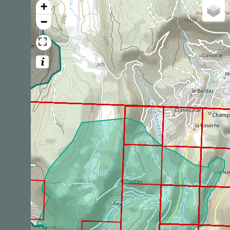
+
379
observations
Dernière observation en
2025
Fiche espèce
−
Minioptère de
Schreibers
Miniopterus schreibersii
(Natterer
in
Kuhl, 1817)
336
observations
Dernière observation en
2025
Fiche espèce
Pinson des arbres
Fringilla coelebs
Linnaeus,
1758
301
observations
Dernière observation en
2025
Fiche espèce
Grillon des bois
Nemobius sylvestris
(Bosc, 1792)
289
observations
Dernière observation en
2025
Fiche espèce
Merle noir