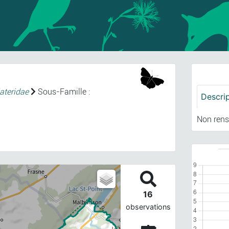
ateridae
Sous-Famille :
Descri
Non rens
16
observations