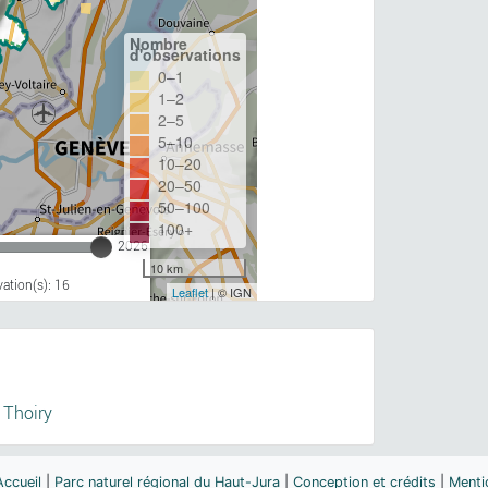
Nombre
d'observations
0–1
1–2
2–5
5–10
10–20
20–50
50–100
100+
2026
10 km
ation(s): 16
Leaflet
| © IGN
-
Thoiry
Accueil
|
Parc naturel régional du Haut-Jura
|
Conception et crédits
|
Menti