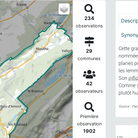
234
Descri
observations
Synon
Cette gr
29
nommées 
communes
planes p
les lemm
Son
infl
42
Comme so
observateurs
plutôt h
Source : Par
Première
observation
1902