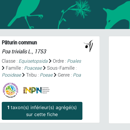
Pâturin commun
Poa trivialis
L., 1753
Classe :
Equisetopsida
Ordre :
Poales
Famille :
Poaceae
Sous-Famille :
Pooideae
Tribu :
Poeae
Genre :
Poa
Prev
1
taxon(s) inférieur(s) agrégé(s)
P
sur cette fiche