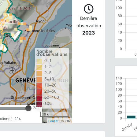
Dernière
observation
2023
Nombre
d'observations
0–1
1–2
2–5
5–10
10–20
20–50
50–100
100+
2026
10 km
tion(s): 234
Leaflet
| © IGN