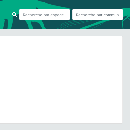
ious
Next
oa trivialis
L., 1753 © S. Filoche - CC BY-NC-SA