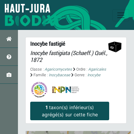
Inocybe fastigié
Inocybe fastigiata
(Schaeff.) Quél.,
1872
Classe :
Agaricomycetes
Ordre :
Agaricales
Famille :
Inocybaceae
Genre :
Inocybe
1
taxon(s) inférieur(s)
agrégé(s) sur cette fiche