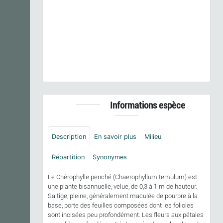
Previous
Next
Chaerophyllum temulum
L., 1753 © - CC BY-NC-SA
Informations espèce
Description
En savoir plus
Milieu
Répartition
Synonymes
Le Chérophylle penché (Chaerophyllum temulum) est
une plante bisannuelle, velue, de 0,3 à 1 m de hauteur.
Sa tige, pleine, généralement maculée de pourpre à la
base, porte des feuilles composées dont les folioles
sont incisées peu profondément. Les fleurs aux pétales