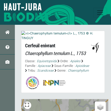
Cerfeuil enivrant
Chaerophyllum temulum
L., 1753
Classe :
Equisetopsida
Ordre :
Apiales
Famille :
Apiaceae
Sous-Famille :
Apioideae
Tribu :
Scandiceae
Genre :
Chaerophyllum