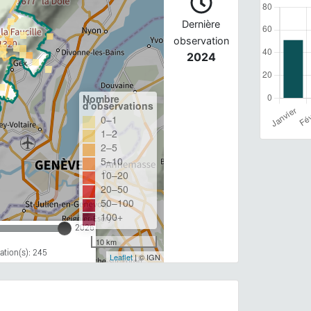
Dernière
observation
2024
Nombre
d'observations
0–1
1–2
2–5
5–10
10–20
20–50
50–100
100+
2026
10 km
tion(s): 245
Leaflet
| © IGN