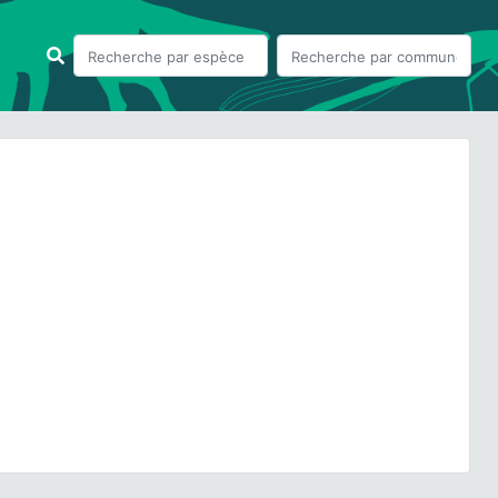
ious
Next
a pubescens
(Huds.) Dumort., 1868 subsp.
pubescens
© - CC BY-NC-SA