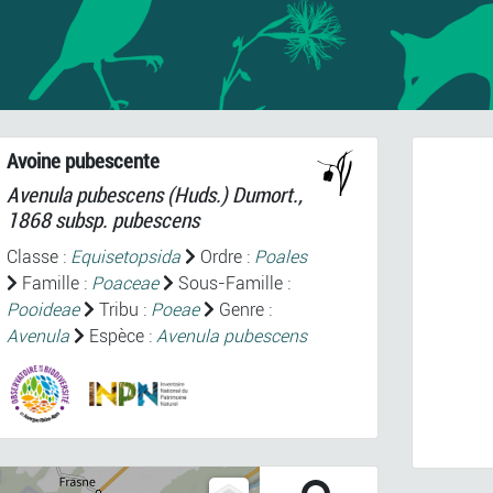
Avoine pubescente
Avenula pubescens
(Huds.) Dumort.,
1868 subsp.
pubescens
Classe :
Equisetopsida
Ordre :
Poales
Famille :
Poaceae
Sous-Famille :
Pooideae
Tribu :
Poeae
Genre :
Prev
Avenula
Espèce :
Avenula pubescens
Avenul