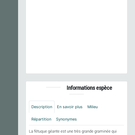
Previous
Next
Schedonorus giganteus
(L.) Holub, 1998 © - CC
BY-NC-SA
Informations espèce
Description
En savoir plus
Milieu
Répartition
Synonymes
La fétuque géante est une très grande graminée qui