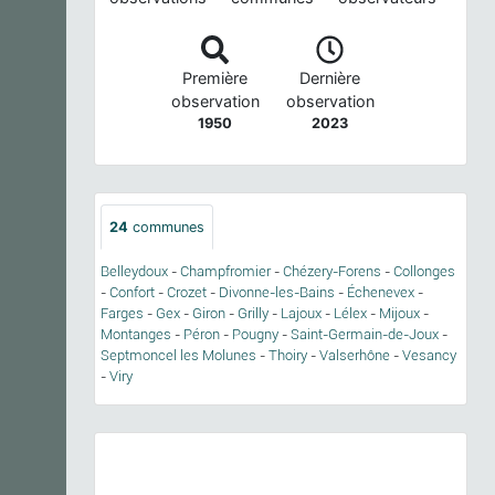
Première
Dernière
observation
observation
1950
2023
24
communes
Belleydoux
-
Champfromier
-
Chézery-Forens
-
Collonges
-
Confort
-
Crozet
-
Divonne-les-Bains
-
Échenevex
-
Farges
-
Gex
-
Giron
-
Grilly
-
Lajoux
-
Lélex
-
Mijoux
-
Montanges
-
Péron
-
Pougny
-
Saint-Germain-de-Joux
-
Septmoncel les Molunes
-
Thoiry
-
Valserhône
-
Vesancy
-
Viry