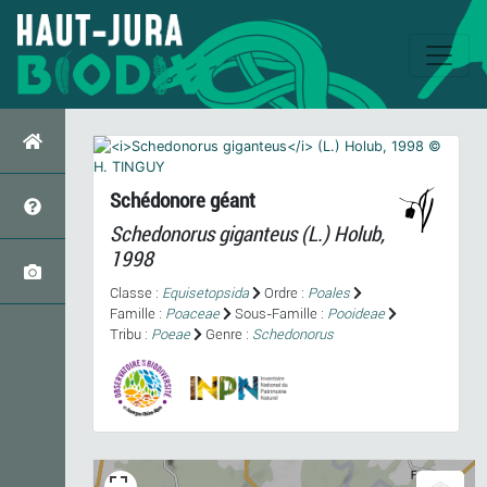
Schédonore géant
Schedonorus giganteus
(L.) Holub,
1998
Classe :
Equisetopsida
Ordre :
Poales
Famille :
Poaceae
Sous-Famille :
Pooideae
Tribu :
Poeae
Genre :
Schedonorus