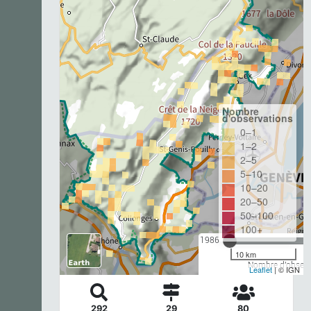
Nombre
d'observations
0–1
1–2
2–5
5–10
10–20
20–50
50–100
100+
1986
10 km
Nombre d'observa
Leaflet
| © IGN
292
29
80