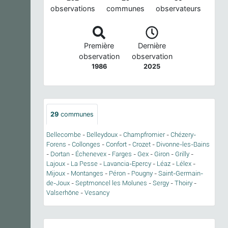
observations
communes
observateurs
Première
Dernière
observation
observation
1986
2025
29
communes
Bellecombe
-
Belleydoux
-
Champfromier
-
Chézery-
Forens
-
Collonges
-
Confort
-
Crozet
-
Divonne-les-Bains
-
Dortan
-
Échenevex
-
Farges
-
Gex
-
Giron
-
Grilly
-
Lajoux
-
La Pesse
-
Lavancia-Epercy
-
Léaz
-
Lélex
-
Mijoux
-
Montanges
-
Péron
-
Pougny
-
Saint-Germain-
de-Joux
-
Septmoncel les Molunes
-
Sergy
-
Thoiry
-
Valserhône
-
Vesancy