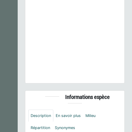
Previous
Next
Polygonia c-album
(Linnaeus, 1758) © C.
Lenormand - CC BY-NC-SA
Informations espèce
Description
En savoir plus
Milieu
Répartition
Synonymes