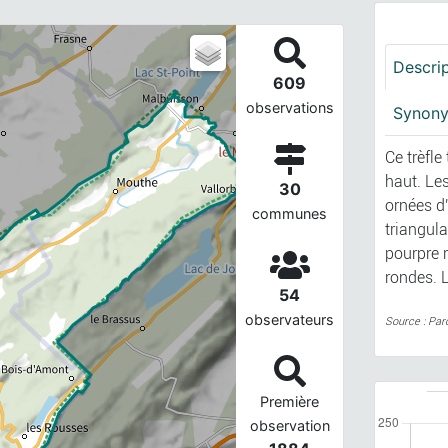
Descri
609
observations
Synon
Ce trèfle
haut. Les
30
ornées d'
communes
triangula
pourpre 
rondes. L
54
observateurs
Source : Par
Première
observation