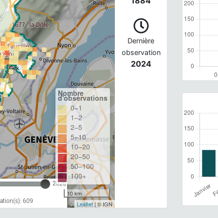
1884
Dernière
observation
2024
Nombre
d'observations
0–1
1–2
2–5
5–10
10–20
20–50
50–100
100+
2026
10 km
tion(s): 609
Leaflet
| © IGN