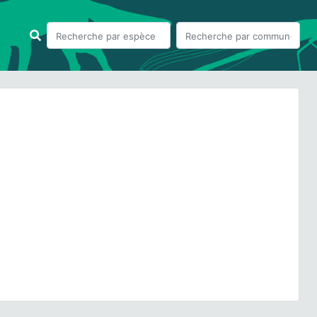
ious
Next
um pratense
L., 1753 © O. Roquinarc'h - CC BY-NC-SA