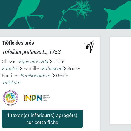
Trèfle des prés
Trifolium pratense
L., 1753
Classe :
Equisetopsida
Ordre :
Fabales
Famille :
Fabaceae
Sous-
Famille :
Papilionoideae
Genre :
Trifolium
Prev
Trifoli
1
taxon(s) inférieur(s) agrégé(s)
sur cette fiche