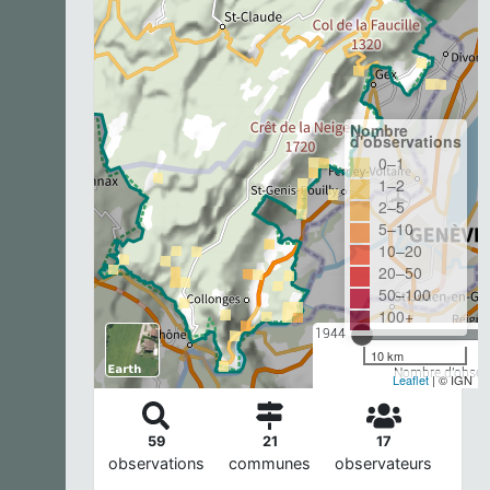
Nombre
d'observations
0–1
1–2
2–5
5–10
10–20
20–50
50–100
100+
1944
10 km
Nombre d'observ
Leaflet
| © IGN
59
21
17
observations
communes
observateurs