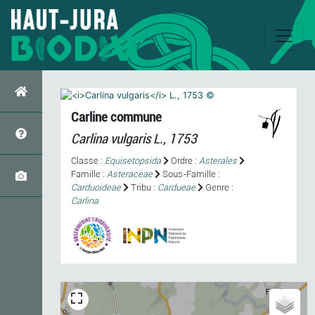
Carline commune
Carlina vulgaris
L., 1753
Classe :
Equisetopsida
Ordre :
Asterales
Famille :
Asteraceae
Sous-Famille :
Carduoideae
Tribu :
Cardueae
Genre :
Carlina