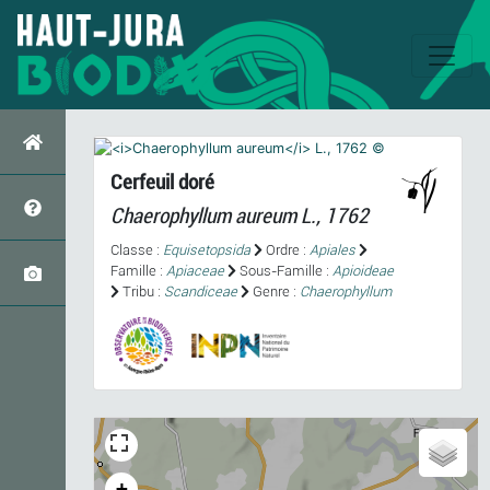
Cerfeuil doré
Chaerophyllum aureum
L., 1762
Classe :
Equisetopsida
Ordre :
Apiales
Famille :
Apiaceae
Sous-Famille :
Apioideae
Tribu :
Scandiceae
Genre :
Chaerophyllum
+