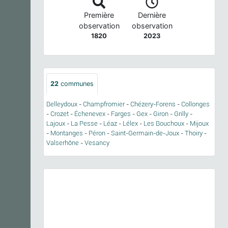
Première
Dernière
observation
observation
1820
2023
22
communes
Belleydoux
-
Champfromier
-
Chézery-Forens
-
Collonges
-
Crozet
-
Échenevex
-
Farges
-
Gex
-
Giron
-
Grilly
-
Lajoux
-
La Pesse
-
Léaz
-
Lélex
-
Les Bouchoux
-
Mijoux
-
Montanges
-
Péron
-
Saint-Germain-de-Joux
-
Thoiry
-
Valserhône
-
Vesancy