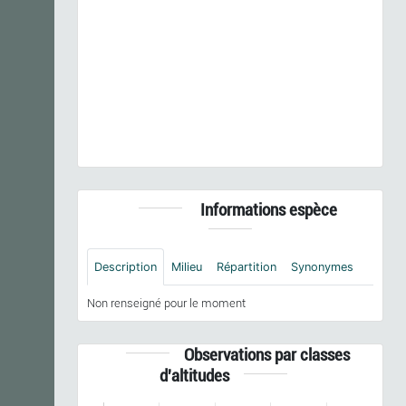
Previous
Next
Chaerophyllum aureum
L., 1762 © - CC BY-NC-SA
Informations espèce
Description
Milieu
Répartition
Synonymes
Non renseigné pour le moment
Observations par classes
d'altitudes