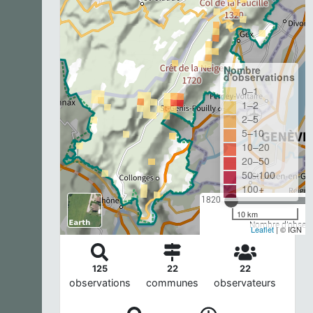
Nombre
d'observations
0–1
1–2
2–5
5–10
10–20
20–50
50–100
100+
1820
10 km
Nombre d'observa
Leaflet
| © IGN
125
22
22
observations
communes
observateurs