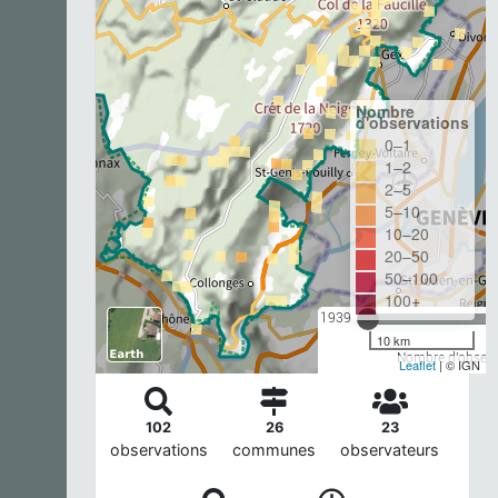
Nombre
d'observations
0–1
1–2
2–5
5–10
10–20
20–50
50–100
100+
1939
10 km
Nombre d'observa
Leaflet
| © IGN
102
26
23
observations
communes
observateurs