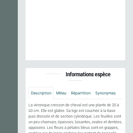
Previous
Next
Veronica beccabunga
L., 1753 © P. Rouveyrol - CC
BY-NC-SA
Informations espèce
Description
Milieu
Répartition
Synonymes
La véronique cresson de cheval est une plante de 20 à
60 cm. Elle est glabre. Sa tige est couchée à la base
puis dressée et de section cylindrique. Les feuilles sont
un peu charnues, épaisses, luisantes, ovales et dentées,
opposées. Les fleurs à pétales bleus sont en grappes,