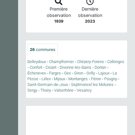
Première
Dernière
observation
observation
1939
2023
26
communes
Belleydoux
-
Champfromier
-
Chézery-Forens
-
Collonges
-
Confort
-
Crozet
-
Divonne-les-Bains
-
Dortan
-
Échenevex
-
Farges
-
Gex
-
Giron
-
Grilly
-
Lajoux
-
La
Pesse
-
Lélex
-
Mijoux
-
Montanges
-
Péron
-
Pougny
-
Saint-Germain-de-Joux
-
Septmoncel les Molunes
-
Sergy
-
Thoiry
-
Valserhône
-
Vesancy