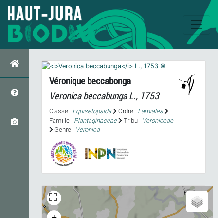
Véronique beccabonga
Veronica beccabunga
L., 1753
Classe :
Equisetopsida
Ordre :
Lamiales
Famille :
Plantaginaceae
Tribu :
Veroniceae
Genre :
Veronica
+