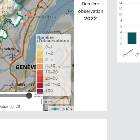
Dernière
observation
2022
Nombre
d'observations
0–1
1–2
2–5
5–10
10–20
20–50
50–100
100+
2026
10 km
ation(s): 28
Leaflet
| © IGN