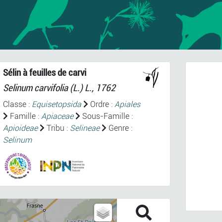
Sélin à feuilles de carvi
Selinum carvifolia
(L.) L., 1762
Classe :
Equisetopsida
Ordre :
Apiales
Famille :
Apiaceae
Sous-Famille :
Apioideae
Tribu :
Selineae
Genre :
Selinum
Prev
Selinum