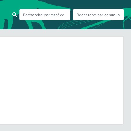
ious
Next
 carvifolia
(L.) L., 1762 © H. TINGUY - CC BY-NC-SA