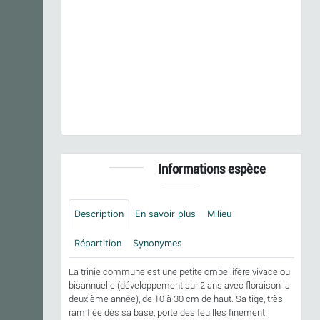
Previous
Next
Trinia glauca
(L.) Dumort., 1827 © - CC BY-NC-SA
Informations espèce
Description
En savoir plus
Milieu
Répartition
Synonymes
La trinie commune est une petite ombellifère vivace ou
bisannuelle (développement sur 2 ans avec floraison la
deuxième année), de 10 à 30 cm de haut. Sa tige, très
ramifiée dès sa base, porte des feuilles finement