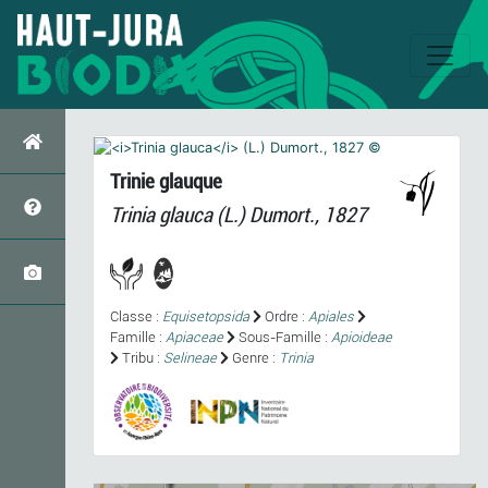
Trinie glauque
Trinia glauca
(L.) Dumort., 1827
Classe :
Equisetopsida
Ordre :
Apiales
Famille :
Apiaceae
Sous-Famille :
Apioideae
Tribu :
Selineae
Genre :
Trinia