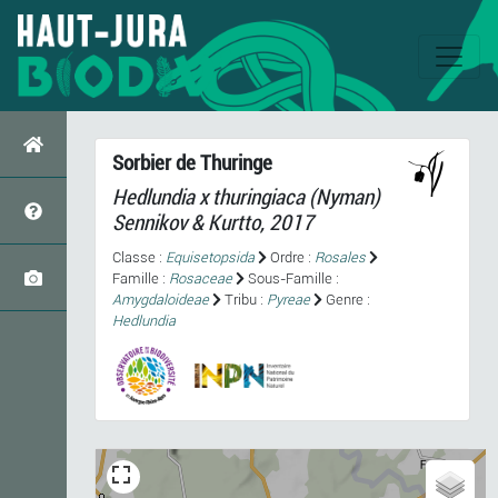
Sorbier de Thuringe
Hedlundia
x
thuringiaca
(Nyman)
Sennikov & Kurtto, 2017
Classe :
Equisetopsida
Ordre :
Rosales
Famille :
Rosaceae
Sous-Famille :
Amygdaloideae
Tribu :
Pyreae
Genre :
Hedlundia