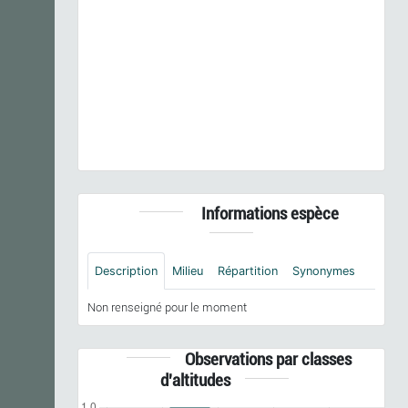
Previous
Next
Poa bulbosa
var.
vivipara
Koeler, 1802 © - CC BY-
NC-SA
Informations espèce
Description
Milieu
Répartition
Synonymes
Non renseigné pour le moment
Observations par classes
d'altitudes