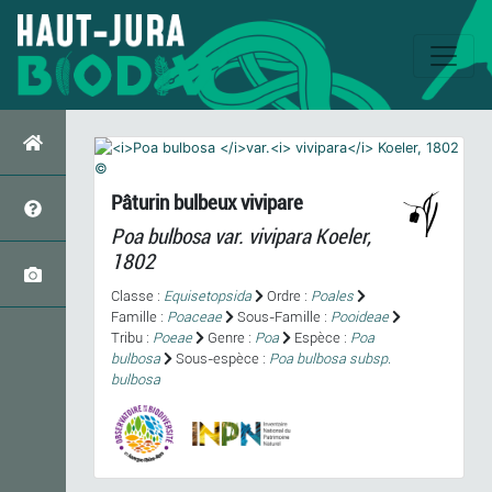
Pâturin bulbeux vivipare
Poa bulbosa
var.
vivipara
Koeler,
1802
Classe :
Equisetopsida
Ordre :
Poales
Famille :
Poaceae
Sous-Famille :
Pooideae
Tribu :
Poeae
Genre :
Poa
Espèce :
Poa
bulbosa
Sous-espèce :
Poa bulbosa subsp.
bulbosa