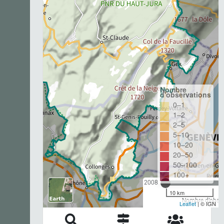
Nombre
d'observations
0–1
1–2
2–5
5–10
10–20
20–50
50–100
100+
2008
10 km
Nombre d'observ
Leaflet
| © IGN