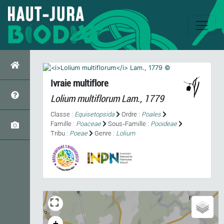
Ivraie multiflore
Lolium multiflorum
Lam., 1779
Classe :
Equisetopsida
Ordre :
Poales
Famille :
Poaceae
Sous-Famille :
Pooideae
Tribu :
Poeae
Genre :
Lolium
+