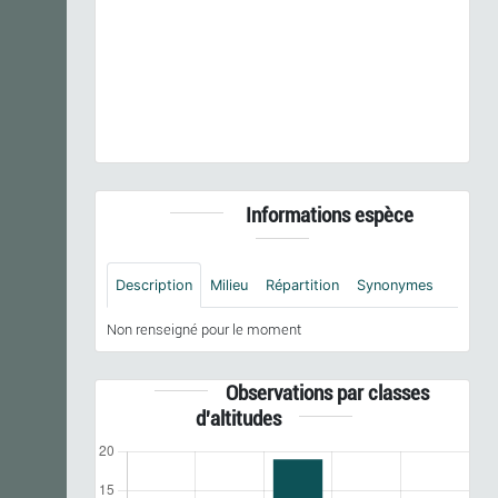
Previous
Next
Lolium multiflorum
Lam., 1779 © - CC BY-NC-SA
Informations espèce
Description
Milieu
Répartition
Synonymes
Non renseigné pour le moment
Observations par classes
d'altitudes