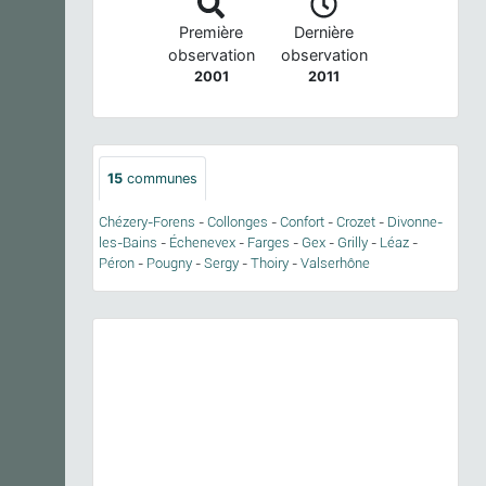
Première
Dernière
observation
observation
2001
2011
15
communes
Chézery-Forens
-
Collonges
-
Confort
-
Crozet
-
Divonne-
les-Bains
-
Échenevex
-
Farges
-
Gex
-
Grilly
-
Léaz
-
Péron
-
Pougny
-
Sergy
-
Thoiry
-
Valserhône