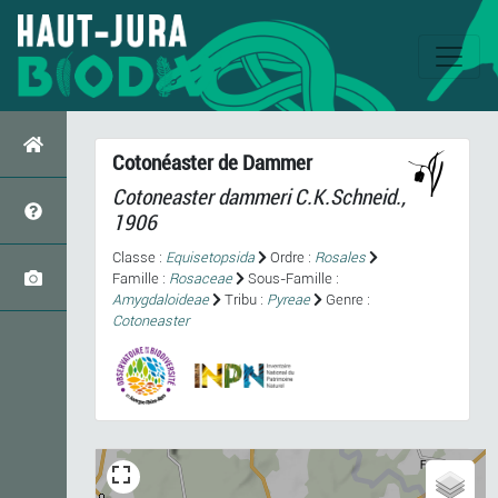
Cotonéaster de Dammer
Cotoneaster dammeri
C.K.Schneid.,
1906
Classe :
Equisetopsida
Ordre :
Rosales
Famille :
Rosaceae
Sous-Famille :
Amygdaloideae
Tribu :
Pyreae
Genre :
Cotoneaster