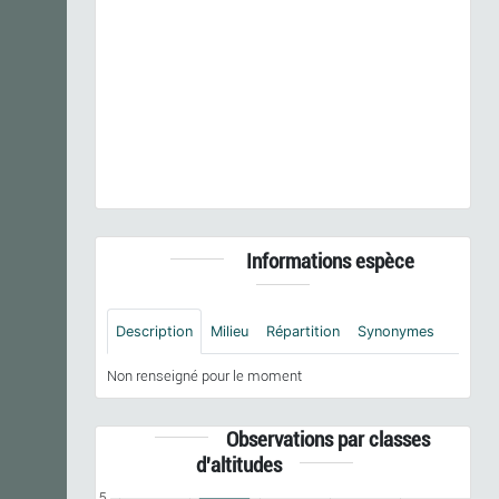
Previous
Next
Torilis arvensis
(Huds.) Link, 1821 subsp.
arvensis
© - CC BY-NC-SA
Informations espèce
Description
Milieu
Répartition
Synonymes
Non renseigné pour le moment
Observations par classes
d'altitudes