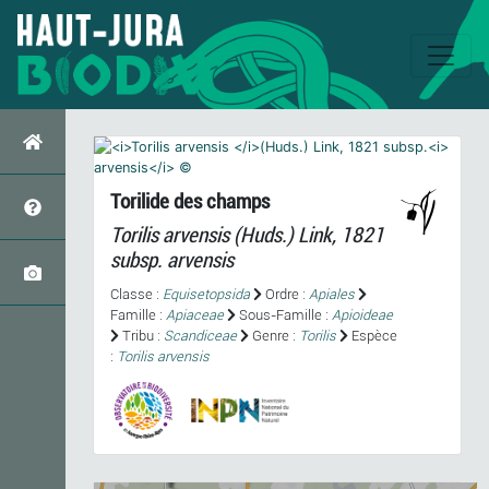
Torilide des champs
Torilis arvensis
(Huds.) Link, 1821
subsp.
arvensis
Classe :
Equisetopsida
Ordre :
Apiales
Famille :
Apiaceae
Sous-Famille :
Apioideae
Tribu :
Scandiceae
Genre :
Torilis
Espèce
:
Torilis arvensis