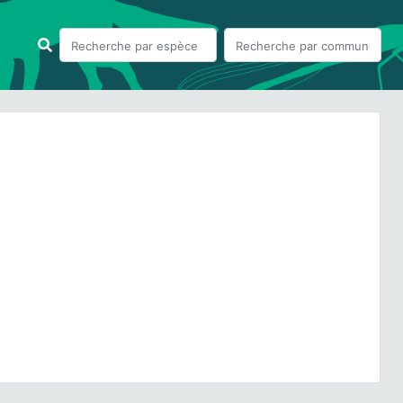
ious
Next
rum sylvaticum
L., 1753 © O. Nawrot - CC BY-NC-SA