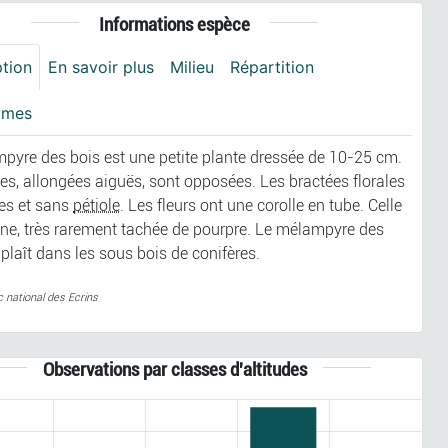
Informations espèce
ption
En savoir plus
Milieu
Répartition
ymes
pyre des bois est une petite plante dressée de 10-25 cm.
les, allongées aiguës, sont opposées. Les bractées florales
tes et sans
pétiole
. Les fleurs ont une corolle en tube. Celle
aune, très rarement tachée de pourpre. Le mélampyre des
 plaît dans les sous bois de conifères.
c national des Ecrins
Observations par classes d'altitudes