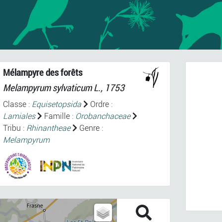
Mélampyre des forêts
Melampyrum sylvaticum
L., 1753
Classe :
Equisetopsida
Ordre :
Lamiales
Famille :
Orobanchaceae
Tribu :
Rhinantheae
Genre :
Melampyrum
Prev
Melampy