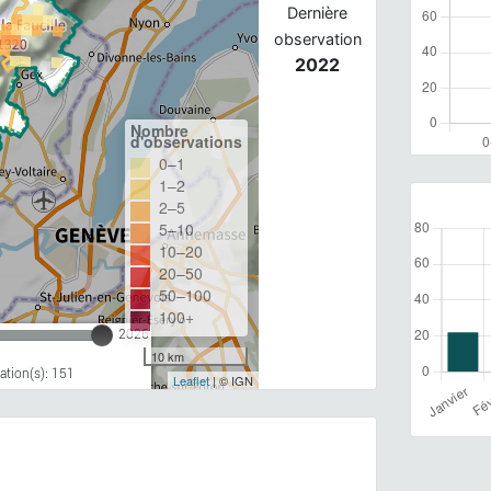
Dernière
observation
2022
Nombre
d'observations
0–1
1–2
2–5
5–10
10–20
20–50
50–100
100+
2026
10 km
tion(s): 151
Leaflet
| © IGN