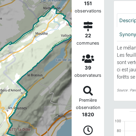
151
observations
Descri
Synon
22
communes
Le mélam
Les feuil
sont ver
39
ci est j
observateurs
forêts se
Source : Par
Première
observation
1820