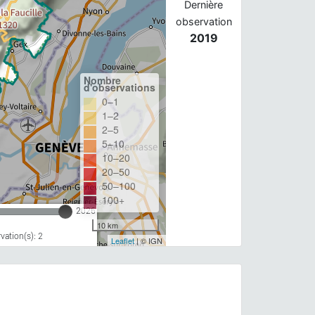
Dernière
observation
2019
Nombre
d'observations
0–1
1–2
2–5
5–10
10–20
20–50
50–100
100+
2026
10 km
ation(s): 2
Leaflet
| © IGN