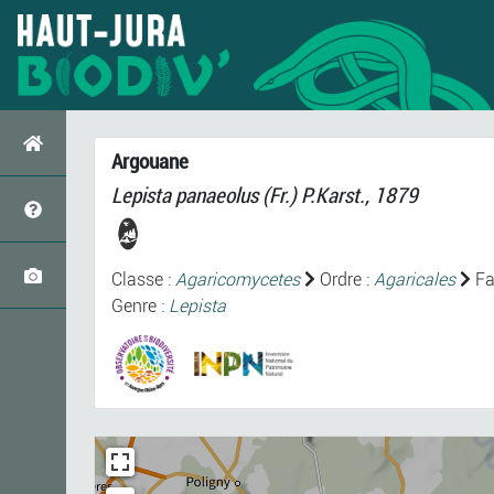
Argouane
Lepista panaeolus
(Fr.) P.Karst., 1879
Classe :
Agaricomycetes
Ordre :
Agaricales
Fa
Genre :
Lepista