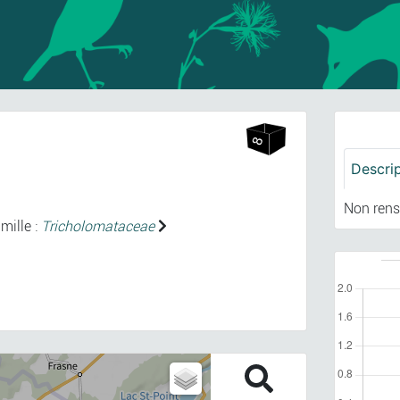
Descri
Non rens
mille :
Tricholomataceae