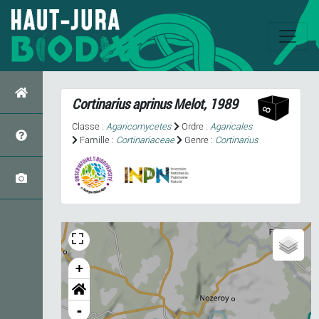
Cortinarius aprinus
Melot, 1989
Classe :
Agaricomycetes
Ordre :
Agaricales
Famille :
Cortinariaceae
Genre :
Cortinarius
+
-