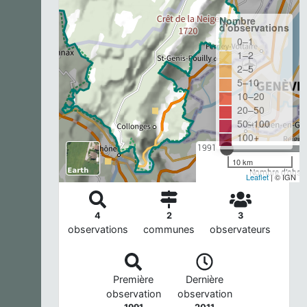
Nombre
d'observations
0–1
1–2
2–5
5–10
10–20
20–50
50–100
100+
1991
10 km
Nombre d'observ
Leaflet
| © IGN
4
2
3
observations
communes
observateurs
Première
Dernière
observation
observation