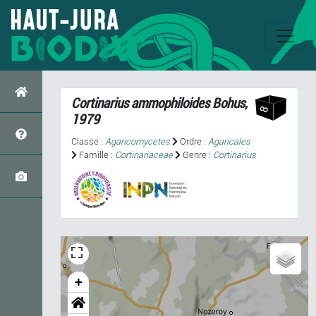
Cortinarius ammophiloides
Bohus,
1979
Classe :
Agaricomycetes
Ordre :
Agaricales
Famille :
Cortinariaceae
Genre :
Cortinarius
+