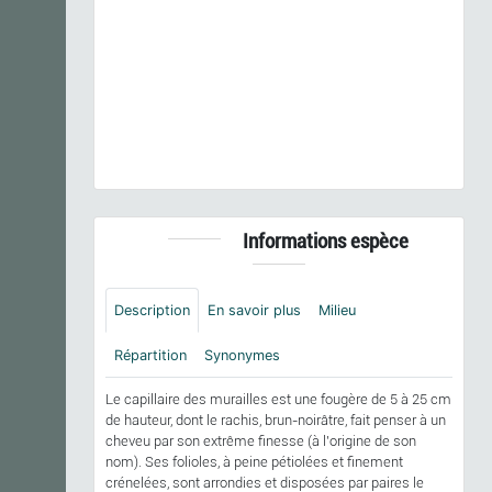
Previous
Next
Asplenium trichomanes
subsp.
pachyrachis
(Christ)
Lovis & Reichst., 1980 © S. Sant/Parc Amazonien
de Guyane - CC BY-NC-SA
Informations espèce
Description
En savoir plus
Milieu
Répartition
Synonymes
Le capillaire des murailles est une fougère de 5 à 25 cm
de hauteur, dont le rachis, brun-noirâtre, fait penser à un
cheveu par son extrême finesse (à l'origine de son
nom). Ses folioles, à peine pétiolées et finement
crénelées, sont arrondies et disposées par paires le