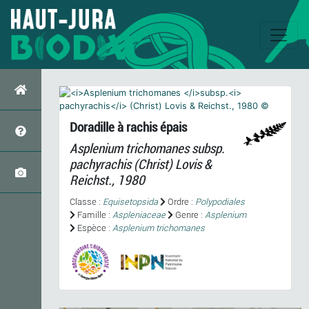
Doradille à rachis épais
Asplenium trichomanes
subsp.
pachyrachis
(Christ) Lovis &
Reichst., 1980
Classe :
Equisetopsida
Ordre :
Polypodiales
Famille :
Aspleniaceae
Genre :
Asplenium
Espèce :
Asplenium trichomanes