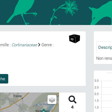
mille :
Cortinariaceae
Genre :
Descri
Non rens
 agrégé(s) sur cette fiche
4