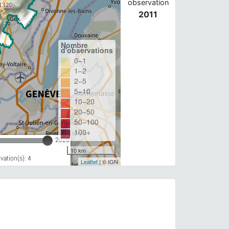
observation
2011
Nombre
d'observations
0–1
1–2
2–5
5–10
10–20
20–50
50–100
100+
2026
10 km
ation(s): 4
Leaflet
| © IGN