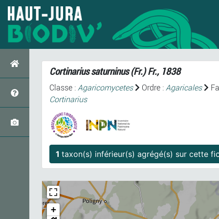
Cortinarius saturninus
(Fr.) Fr., 1838
Classe :
Agaricomycetes
Ordre :
Agaricales
Fa
Cortinarius
1
taxon(s) inférieur(s)
+