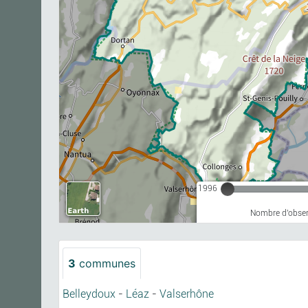
1996
Nombre d'observ
3
communes
Belleydoux
-
Léaz
-
Valserhône