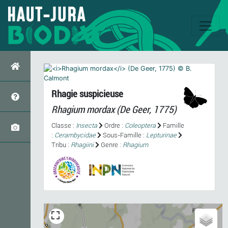
Rhagie suspicieuse
Rhagium mordax
(De Geer, 1775)
Classe :
Insecta
Ordre :
Coleoptera
Famille
:
Cerambycidae
Sous-Famille :
Lepturinae
Tribu :
Rhagiini
Genre :
Rhagium