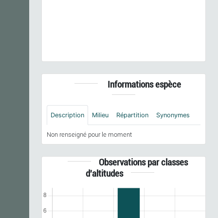
Rhagium mordax
(De Geer, 1775) © B. Calmont -
CC BY-NC-SA
Informations espèce
Description
Milieu
Répartition
Synonymes
Non renseigné pour le moment
Observations par classes
d'altitudes