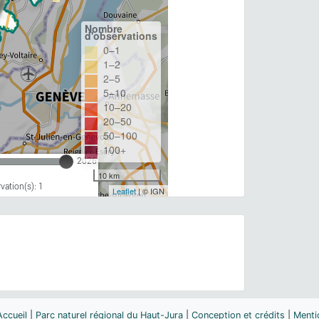
Nombre
d'observations
0–1
1–2
2–5
5–10
10–20
20–50
50–100
100+
2026
10 km
ation(s): 1
Leaflet
| © IGN
Accueil
|
Parc naturel régional du Haut-Jura
|
Conception et crédits
|
Menti