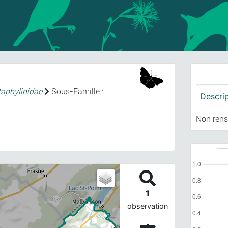
taphylinidae
Sous-Famille :
Descri
Non rens
1
observation