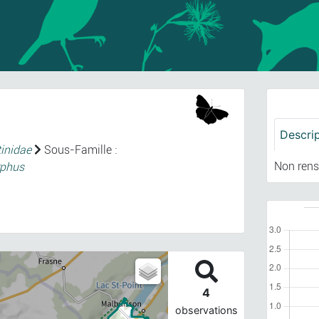
Descri
tinidae
Sous-Famille :
Non rens
rphus
4
observations