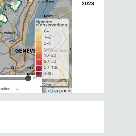
2023
Nombre
d'observations
0–1
1–2
2–5
5–10
10–20
20–50
50–100
100+
2026
10 km
ation(s): 4
Leaflet
| © IGN