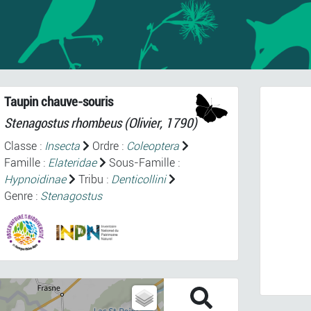
Taupin chauve-souris
Stenagostus rhombeus
(Olivier, 1790)
Classe :
Insecta
Ordre :
Coleoptera
Famille :
Elateridae
Sous-Famille :
Hypnoidinae
Tribu :
Denticollini
Genre :
Stenagostus
Prev
Stenag