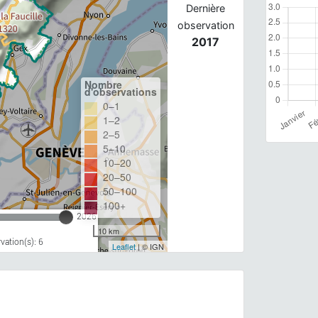
Dernière
observation
2017
Nombre
d'observations
0–1
1–2
2–5
5–10
10–20
20–50
50–100
100+
2026
10 km
ation(s): 6
Leaflet
| © IGN