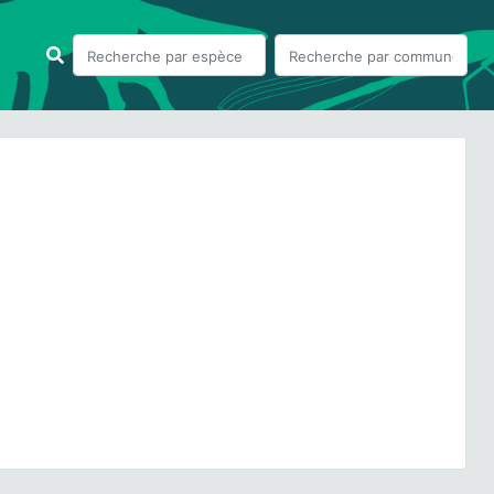
ious
Next
ostus rhombeus
(Olivier, 1790) © B. Calmont - CC BY-
NC-SA