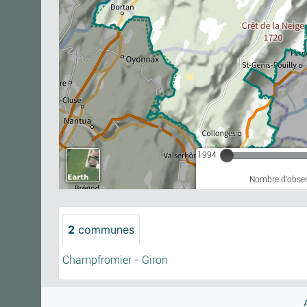
1994
Nombre d'observ
2
communes
Champfromier
-
Giron