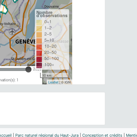
Nombre
d'observations
0–1
1–2
2–5
5–10
10–20
20–50
50–100
100+
2026
10 km
ation(s): 1
Leaflet
| © IGN
Accueil
|
Parc naturel régional du Haut-Jura
|
Conception et crédits
|
Menti