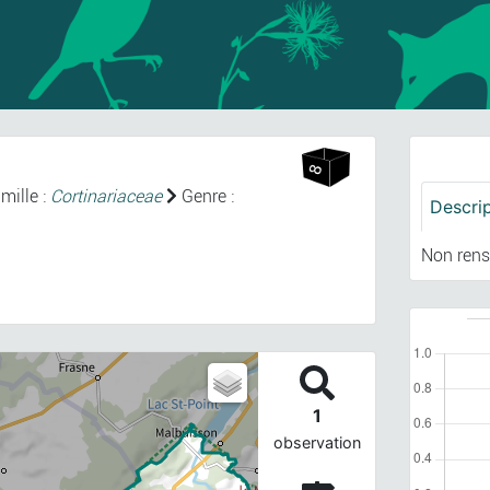
mille :
Cortinariaceae
Genre :
Descri
Non rens
1
observation