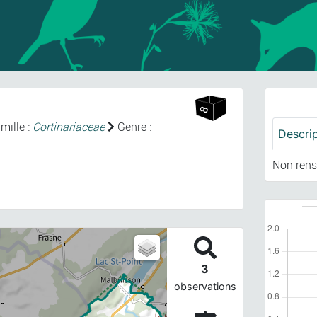
mille :
Cortinariaceae
Genre :
Descri
Non rens
3
observations