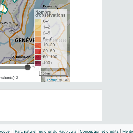
Nombre
d'observations
0–1
1–2
2–5
5–10
10–20
20–50
50–100
100+
2026
10 km
ation(s): 3
Leaflet
| © IGN
Accueil
|
Parc naturel régional du Haut-Jura
|
Conception et crédits
|
Menti