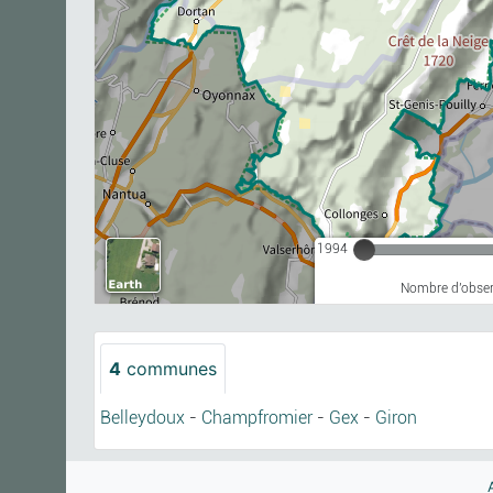
1994
Nombre d'observ
4
communes
Belleydoux
-
Champfromier
-
Gex
-
Giron