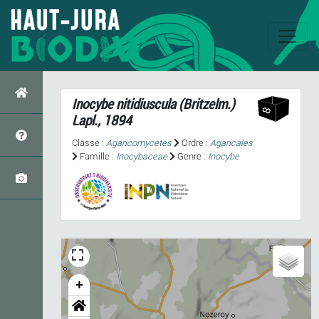
Inocybe nitidiuscula
(Britzelm.)
Lapl., 1894
Classe :
Agaricomycetes
Ordre :
Agaricales
Famille :
Inocybaceae
Genre :
Inocybe
+