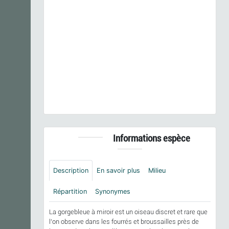
Previous
Next
Luscinia svecica
(Linnaeus, 1758) © J. LAIGNEL -
CC BY-NC-SA
Informations espèce
Description
En savoir plus
Milieu
Répartition
Synonymes
La gorgebleue à miroir est un oiseau discret et rare que
l'on observe dans les fourrés et broussailles près de