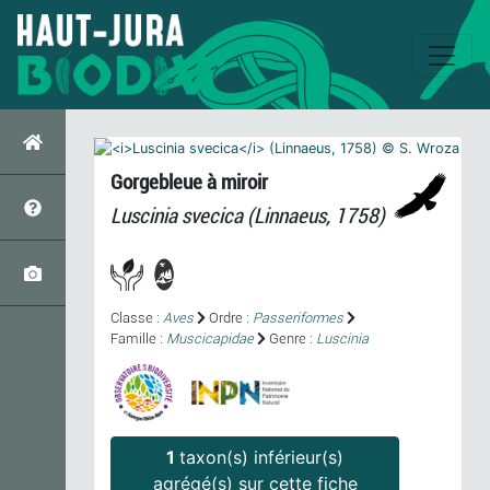
Gorgebleue à miroir
Luscinia svecica
(Linnaeus, 1758)
Classe :
Aves
Ordre :
Passeriformes
Famille :
Muscicapidae
Genre :
Luscinia
1
taxon(s) inférieur(s)
agrégé(s) sur cette fiche