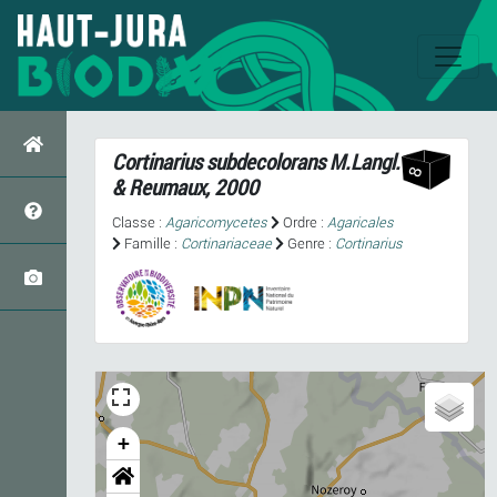
Cortinarius subdecolorans
M.Langl.
& Reumaux, 2000
Classe :
Agaricomycetes
Ordre :
Agaricales
Famille :
Cortinariaceae
Genre :
Cortinarius
+