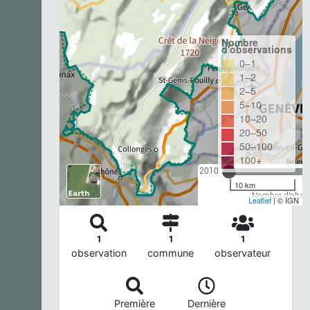
Nombre
d'observations
0–1
1–2
2–5
5–10
10–20
20–50
50–100
100+
2010
10 km
Nombre d'observ
Leaflet
| © IGN
1
1
1
observation
commune
observateur
Première
Dernière