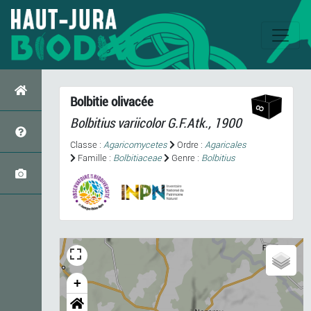
Bolbitie olivacée
Bolbitius variicolor
G.F.Atk., 1900
Classe :
Agaricomycetes
Ordre :
Agaricales
Famille :
Bolbitiaceae
Genre :
Bolbitius
+