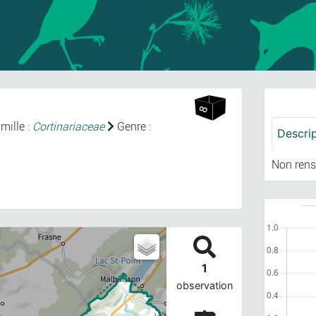
mille :
Cortinariaceae
Genre :
Descri
Non rens
1
observation