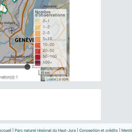
Nombre
d'observations
0–1
1–2
2–5
5–10
10–20
20–50
50–100
100+
2026
10 km
ation(s): 1
Leaflet
| © IGN
Accueil
|
Parc naturel régional du Haut-Jura
|
Conception et crédits
|
Menti