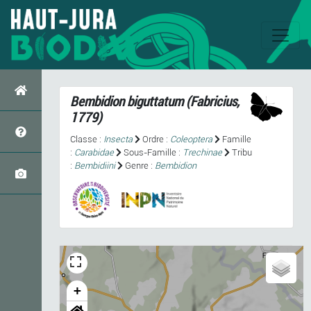
Bembidion biguttatum
(Fabricius,
1779)
Classe :
Insecta
Ordre :
Coleoptera
Famille
:
Carabidae
Sous-Famille :
Trechinae
Tribu
:
Bembidiini
Genre :
Bembidion
+