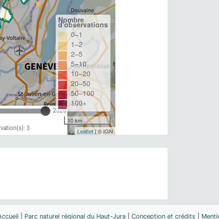
Nombre
d'observations
0–1
1–2
2–5
5–10
10–20
20–50
50–100
100+
2026
10 km
ation(s): 3
Leaflet
| © IGN
Accueil
|
Parc naturel régional du Haut-Jura
|
Conception et crédits
|
Menti