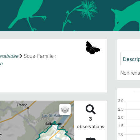
arabidae
Sous-Famille :
Descri
n
Non rens
3
observations