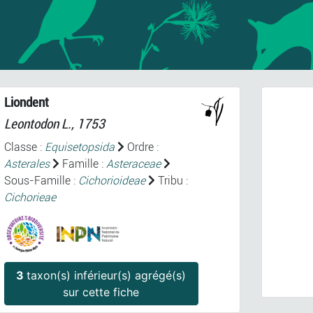
Liondent
Leontodon
L., 1753
Classe :
Equisetopsida
Ordre :
Asterales
Famille :
Asteraceae
Sous-Famille :
Cichorioideae
Tribu :
Cichorieae
Prev
L
3
taxon(s) inférieur(s) agrégé(s)
sur cette fiche