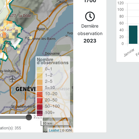
1700
Dernière
observation
2023
Nombre
d'observations
0–1
1–2
2–5
5–10
10–20
20–50
50–100
100+
2026
10 km
tion(s): 355
Leaflet
| © IGN