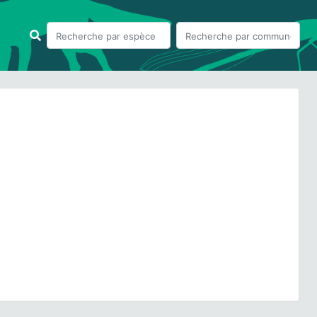
ious
Next
eontodon saxatilis
Lam., 1779 © - CC BY-NC-SA