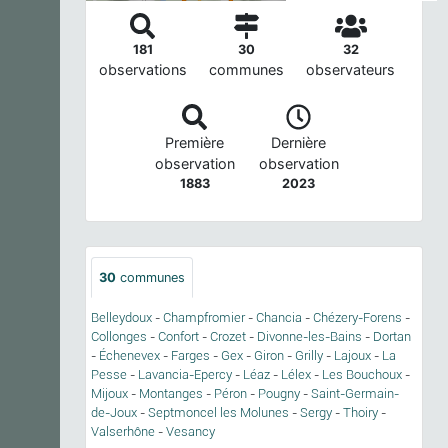
181
30
32
observations
communes
observateurs
Première
Dernière
observation
observation
1883
2023
30
communes
Belleydoux
-
Champfromier
-
Chancia
-
Chézery-Forens
-
Collonges
-
Confort
-
Crozet
-
Divonne-les-Bains
-
Dortan
-
Échenevex
-
Farges
-
Gex
-
Giron
-
Grilly
-
Lajoux
-
La
Pesse
-
Lavancia-Epercy
-
Léaz
-
Lélex
-
Les Bouchoux
-
Mijoux
-
Montanges
-
Péron
-
Pougny
-
Saint-Germain-
de-Joux
-
Septmoncel les Molunes
-
Sergy
-
Thoiry
-
Valserhône
-
Vesancy