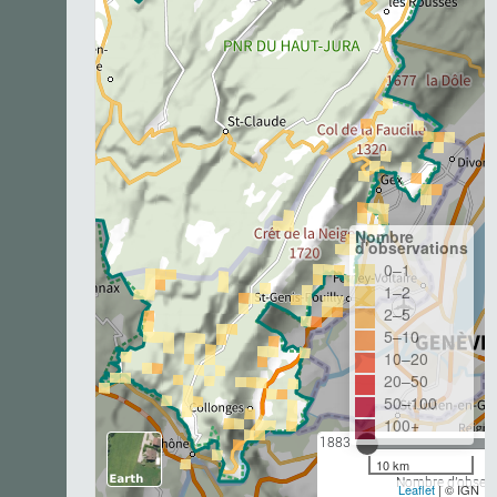
Nombre
d'observations
0–1
1–2
2–5
5–10
10–20
20–50
50–100
100+
1883
10 km
Nombre d'observa
Leaflet
| © IGN