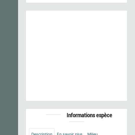
Previous
Next
Arrhenatherum elatius
(L.) P.Beauv. ex J.Presl &
C.Presl, 1819 © - CC BY-NC-SA
Informations espèce
Description
En savoir plus
Milieu