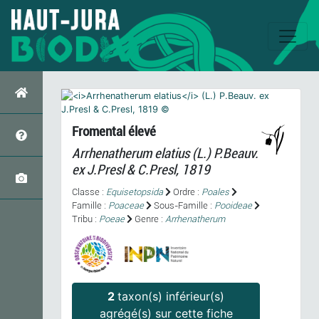
Fromental élevé
Arrhenatherum elatius
(L.) P.Beauv.
ex J.Presl & C.Presl, 1819
Classe :
Equisetopsida
Ordre :
Poales
Famille :
Poaceae
Sous-Famille :
Pooideae
Tribu :
Poeae
Genre :
Arrhenatherum
2
taxon(s) inférieur(s)
agrégé(s) sur cette fiche